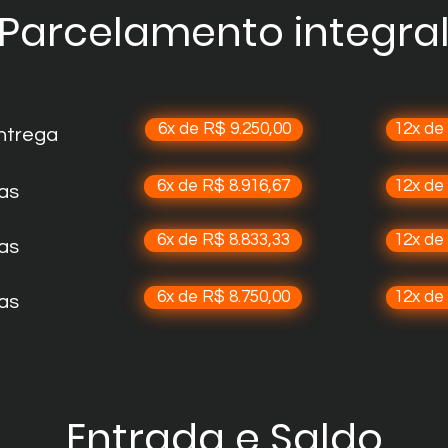
Parcelamento integra
6x de R$ 9.250,00
12x de
ntrega
6x de R$ 8.916,67
12x de
ias
6x de R$ 8.833,33
12x de
ias
6x de R$ 8.750,00
12x de
ias
Entrada e Saldo