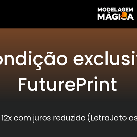
ndição exclus
FuturePrint
 12x com juros reduzido (LetraJato 