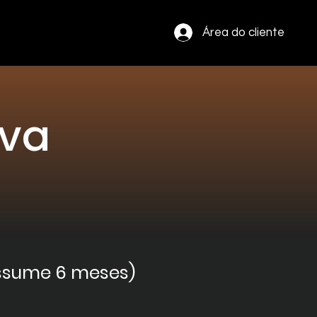
Área do cliente
iva
assume 6 meses)