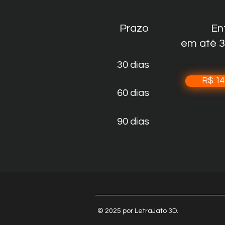
Prazo
En
em até 3
30 dias
R$ 14
60 dias
90 dias
© 2025 por LetraJato 3D.