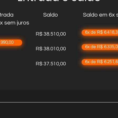
trada
Saldo
Saldo em 6x s
x sem juros
​6x de R$ 6.418,
R$ 38.510,00
.990,00
6x de R$ 6.335,0
R$ 38.010,00
6x de R$ 6.251,6
R$ 37.510,00