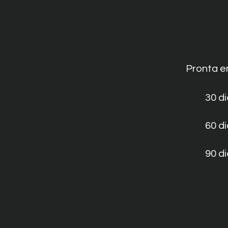
Pronta e
30 d
60 d
90 d