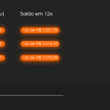
/j
Saldo em 12x
33
12x de R$ 3.357,75
0
12x de R$ 3.314,16
7
12x de R$ 3.270,56