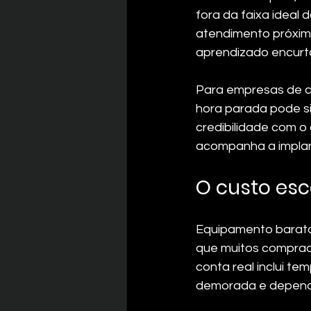
fora da faixa ideal
atendimento próximo
aprendizado encurt
Para empresas de co
hora parada pode si
credibilidade com o
acompanha a implant
O custo es
Equipamento barato
que muitos comprado
conta real inclui tem
demorada e dependê