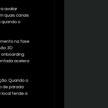
 avaliar 
m quais canais 
a quando o 
amento na fase 
são 3D 
 onboarding 
entada acelera 
ação. Quando o 
o de parada 
 local tende a 