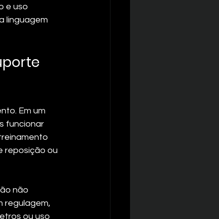
o e uso 
a linguagem 
porte 
ento. Em um 
s funcionar 
treinamento 
e reposição ou 
ção não 
m regulagem, 
etros ou uso 