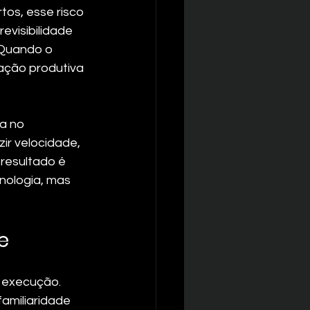
os, esse risco 
evisibilidade 
 Quando o 
ação produtiva 
a no 
r velocidade, 
resultado é 
nologia, mas 
e
 execução. 
familiaridade 