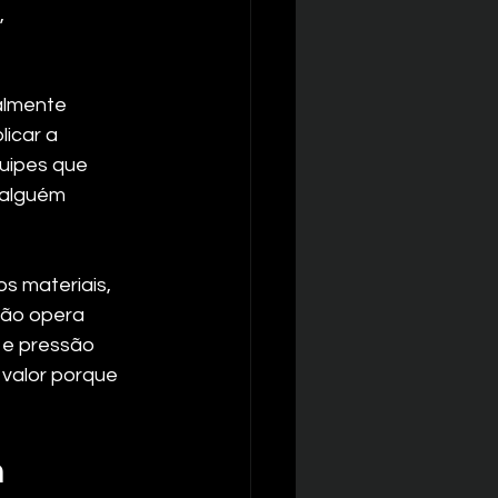
 
almente 
icar a 
uipes que 
 alguém 
s materiais, 
não opera 
 e pressão 
valor porque 
m