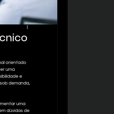
cnico
al orientado 
her uma 
bilidade e 
 sob demanda, 
ementar uma 
em dúvidas de 