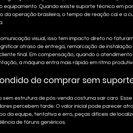
 do equipamento. Quando existe suporte técnico em po
 da operação brasileira, o tempo de reação cai e a cu
a.
municação visual, isso tem impacto direto no fatura
gnificar atraso de entrega, remarcação de instalação
 cliente final. Em compensação, quando o atendimento 
ação, a máquina entra mais rápido em ritmo produtiv
condido de comprar sem suport
 sem estrutura de pós-venda costuma sair caro. Esse
res percebem tarde. O valor inicial pode parecer atra
po da equipe, tentativa e erro, peças difíceis de localiz
ncia de fóruns genéricos.