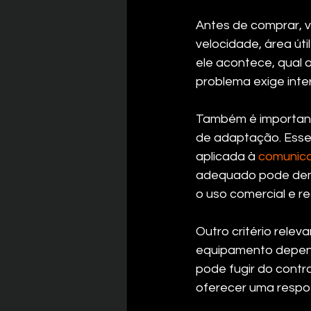
Antes de comprar, v
velocidade, área út
ele acontece, qual 
problema exige int
Também é important
de adaptação. Esse
aplicada à 
comunica
adequado pode demo
o uso comercial e re
Outro critério relev
equipamento depend
pode fugir do contr
oferecer uma respost