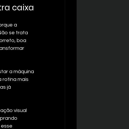
tra caixa
orque a 
Não se trata 
orreto, boa 
ansformar 
star a máquina 
 rotina mais 
s já 
ação visual 
mprando 
 esse 