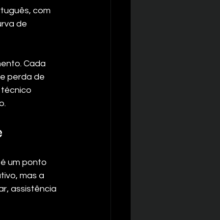
rtuguês, com 
rva de 
mento. Cada 
 e perda de 
técnico 
o.
e
 é um ponto 
tivo, mas a 
ar, assistência 