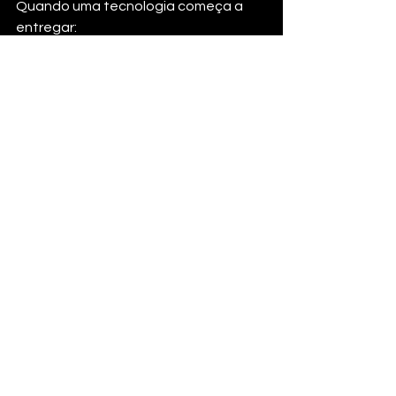
Quando uma tecnologia começa a 
entregar:
repetibilidade
previsibilidade
capacidade de escala
viabilidade econômica
ela tende a ganhar espaço de forma 
consistente.
Na minha visão, a Letra Caixa em 
impressão 3D já entrou nessa fase 
inicial de expansão. Ainda não é 
dominante em todos os cenários, mas 
já é competitiva em muitos.
O que eu recomendo 
para quem trabalha 