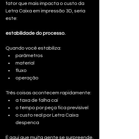
fator que mais impacta o custo da 
Letra Caixa em impressão 3D, seria 
este:
estabilidade do processo.
Quando você estabiliza:
parâmetros
material
fluxo
operação
Três coisas acontecem rapidamente:
a taxa de falha cai
o tempo por peça fica previsível
o custo real por Letra Caixa 
despenca
É aqui que muita gente se surpreende.