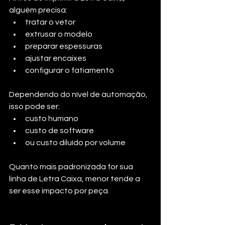
alguém precisa:
tratar o vetor
extrusar o modelo
preparar espessuras
ajustar encaixes
configurar o fatiamento
Dependendo do nível de automação, 
isso pode ser:
custo humano
custo de software
ou custo diluído por volume
Quanto mais padronizada for sua 
linha de Letra Caixa, menor tende a 
ser esse impacto por peça.